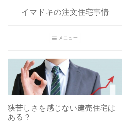
イマドキの注文住宅事情
コンテンツへスキップ
メニュー
狭苦しさを感じない建売住宅は
ある？