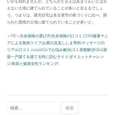
いかも知れませんが、どちらかと言えばあまり広いとは言
えない土地に建てられていることが多いと言えるでしょ
う。つまりは、建売住宅は名古屋市の家づくりに比べ、限
られた面積の土地に建てられていることが多いと。
＜PR＞
生命保険の選び方
|
生命保険の口コミ.COM
|
健康マニ
アによる無病ライフ
|
お家の見直ししま専科
|
マッサージの
リアル口コミ.com
|
AGAでお悩み解決
|
ゴミ屋敷解消Q&A
|
新
築一戸建てを建てる時に読むサイト
|
ダイエットチャレン
ジ
|
美容と健康女性ランキング
|
検索: