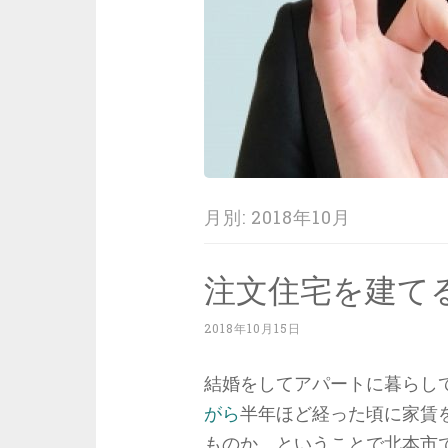
月別:
2018年10月
注文住宅を建て
2018年10月15日
結婚をしてアパートに暮らし
がら
半年ほど経った頃に家賃
ものか、ということで
北本市