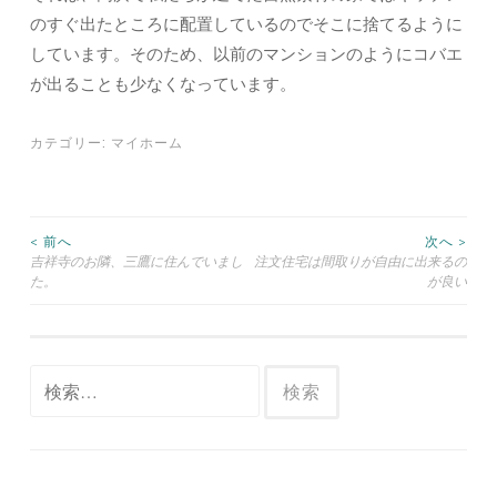
のすぐ出たところに配置しているのでそこに捨てるように
しています。そのため、以前のマンションのようにコバエ
が出ることも少なくなっています。
カテゴリー:
マイホーム
< 前へ
次へ >
吉祥寺のお隣、三鷹に住んでいまし
注文住宅は間取りが自由に出来るの
投稿ナビゲーション
た。
が良い
検索: