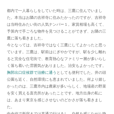
都内で一人暮らしをしていた時は、三鷹に住んでいまし
た。本当はお隣の吉祥寺に住みたかったのですが、吉祥寺
は当時住みたい街の人気ナンバー１。家賃相場も高くて、
予算内で手ごろな物件を見つけることができず、お隣の三
鷹に落ち着きました。
今となっては、吉祥寺ではなく三鷹にしてよかったと思っ
ています。三鷹は、駅前はにぎやかですが、駅を少し離れ
ると完全な住宅街で、教育熱心なファミリー層が多いらし
く落ち着いた雰囲気がありました。治安もよかったです。
胸郭出口症候群で治療に通う
としても便利でした。井の頭
公園も近く、自然環境にも恵まれていました。何より嬉し
かったのは、三鷹市内は農家が多いらしく、地場産の野菜
を安く買える直売所があったことです。地方出身の私に
は、あまり東京を感じさせないのどかさが落ち着きまし
た。
中央線で新宿までは直通で行けるし、自然を感じながら静