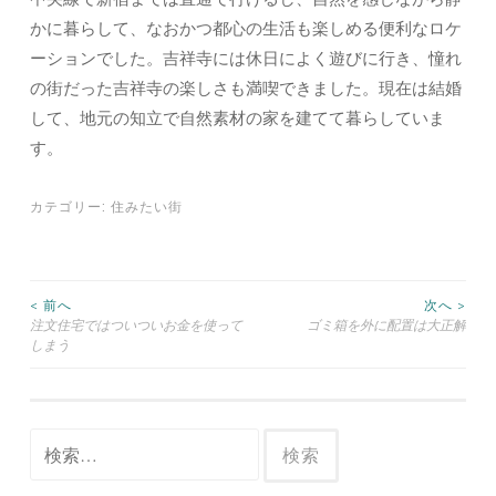
かに暮らして、なおかつ都心の生活も楽しめる便利なロケ
ーションでした。吉祥寺には休日によく遊びに行き、憧れ
の街だった吉祥寺の楽しさも満喫できました。現在は結婚
して、地元の知立で自然素材の家を建てて暮らしていま
す。
カテゴリー:
住みたい街
< 前へ
次へ >
注文住宅ではついついお金を使って
ゴミ箱を外に配置は大正解
投稿ナビゲーション
しまう
検索: